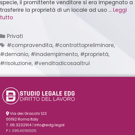
specie, il promittente venditore si era impegnato a
trasferire la proprietà di un locale ad uso …
Leggi
tutto
Privati
#compravendita
,
#contrattopreliminare
,
#demanio
,
#inadempimento
,
#proprietà
,
#risoluzione
,
#venditadicosaaltrui
Via dei Gracchi 123
00192 Roma Italy
T. 06.3232914
|
info@edg.legal
P.I. 09540191005