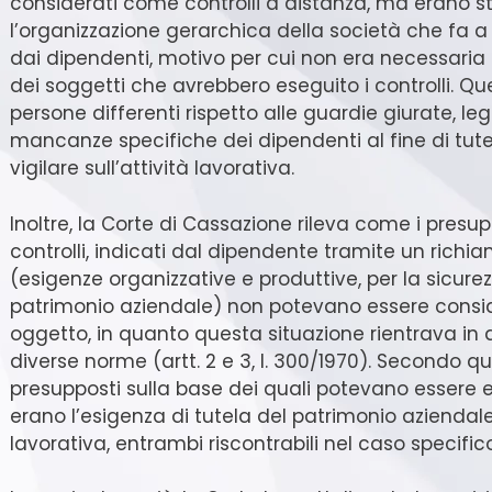
considerati come controlli a distanza, ma erano sta
l’organizzazione gerarchica della società che fa a
dai dipendenti, motivo per cui non era necessaria
dei soggetti che avrebbero eseguito i controlli. Que
persone differenti rispetto alle guardie giurate, le
mancanze specifiche dei dipendenti al fine di tute
vigilare sull’attività lavorativa.
Inoltre, la Corte di Cassazione rileva come i presuppo
controlli, indicati dal dipendente tramite un richiamo 
(esigenze organizzative e produttive, per la sicurez
patrimonio aziendale) non potevano essere consid
oggetto, in quanto questa situazione rientrava in d
diverse norme (artt. 2 e 3, l. 300/1970). Secondo que
presupposti sulla base dei quali potevano essere ef
erano l’esigenza di tutela del patrimonio aziendale 
lavorativa, entrambi riscontrabili nel caso specifico