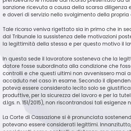
sanzione ricevuta a causa della scarsa diligenza e
e doveri di servizio nello svolgimento della propria a
Tale ricorso veniva rigettato sia in primo che in 
dal Tribunale la sussistenza delle motivazioni post
la legittimità della stessa e per questo motivo il l
In questa sede il lavoratore sosteneva che la legitt
datore fosse subordinata alla condizione che fosser
controlli e che questi ultimi non avvenissero mai 
accaduto nel caso in esame. Secondo il dipendente, 
poteva essere considerato lecito solo se giustific
produttive, per la sicurezza del lavoro e per la tute
d.lgs. n. 151/2015), non riscontrandosi tali esigenze 
La Corte di Cassazione si è pronunciata sostenendo
potevano essere considerati legittimi. Innanzitutt