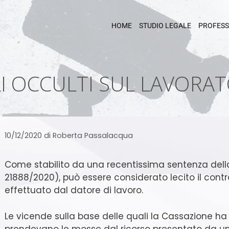
HOME
STUDIO LEGALE
PROFESS
I OCCULTI SUL LAVORA
10/12/2020
di
Roberta Passalacqua
Come stabilito da una recentissima sentenza della
21888/2020), può essere considerato lecito il control
effettuato dal datore di lavoro.
Le vicende sulla base delle quali la Cassazione 
prendevano le mosse dal ricorso presentato da un