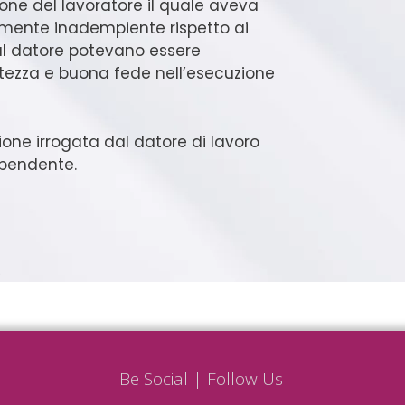
ione del lavoratore il quale aveva
mente inadempiente rispetto ai
 dal datore potevano essere
rettezza e buona fede nell’esecuzione
ione irrogata dal datore di lavoro
dipendente.
?
Be Social | Follow Us