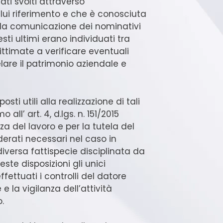
ti svolti attraverso
 lui riferimento e che è conosciuta
 la comunicazione dei nominativi
sti ultimi erano individuati tra
gittimate a verificare eventuali
lare il patrimonio aziendale e
sti utili alla realizzazione di tali
all’ art. 4, d.lgs. n. 151/2015
za del lavoro e per la tutela del
erati necessari nel caso in
iversa fattispecie disciplinata da
ste disposizioni gli unici
fettuati i controlli del datore
e la vigilanza dell’attività
.