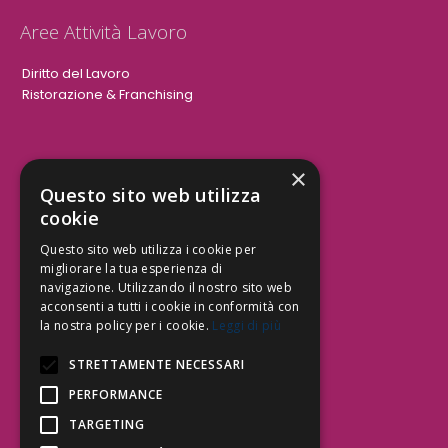
Aree Attività Lavoro
Diritto del Lavoro
Ristorazione & Franchising
×
Aree Attività Civile
Questo sito web utilizza
cookie
Tutele del Credito
Responsabilità Civile
Questo sito web utilizza i cookie per
Contrattualistica
migliorare la tua esperienza di
navigazione. Utilizzando il nostro sito web
acconsenti a tutti i cookie in conformità con
la nostra policy per i cookie.
Leggi di più
Be Social | Follow Us
STRETTAMENTE NECESSARI
PERFORMANCE
TARGETING
Segui lo Studio EDG sui social.