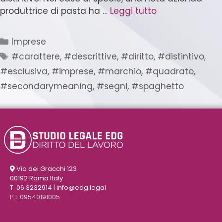
produttrice di pasta ha …
Leggi tutto
Imprese
#carattere
,
#descrittive
,
#diritto
,
#distintivo
,
#esclusiva
,
#imprese
,
#marchio
,
#quadrato
,
#secondarymeaning
,
#segni
,
#spaghetto
Via dei Gracchi 123
00192 Roma Italy
T. 06.3232914
|
info@edg.legal
P.I. 09540191005