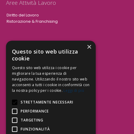
Aree Attività Lavoro
Diritto del Lavoro
Ristorazione & Franchising
×
Aree Attività Civile
Questo sito web utilizza
cookie
Tutele del Credito
Responsabilità Civile
Questo sito web utilizza i cookie per
Contrattualistica
migliorare la tua esperienza di
navigazione. Utilizzando il nostro sito web
acconsenti a tutti i cookie in conformità con
la nostra policy per i cookie.
Leggi di più
Be Social | Follow Us
STRETTAMENTE NECESSARI
PERFORMANCE
TARGETING
Segui lo Studio EDG sui social.
Invia messaggio
FUNZIONALITÀ