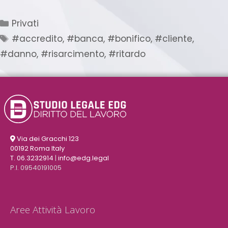
Privati
#accredito
,
#banca
,
#bonifico
,
#cliente
,
#danno
,
#risarcimento
,
#ritardo
Via dei Gracchi 123
00192 Roma Italy
T. 06.3232914
|
info@edg.legal
P.I. 09540191005
Aree Attività Lavoro