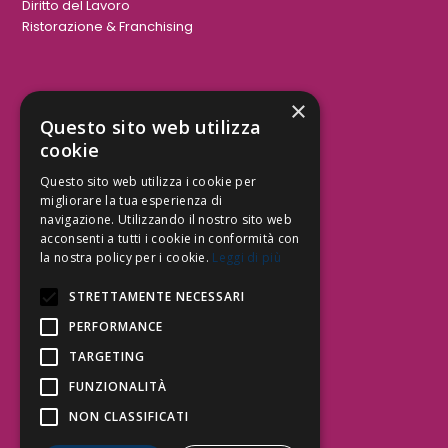
Diritto del Lavoro
Ristorazione & Franchising
×
Aree Attività Civile
Questo sito web utilizza
cookie
Tutele del Credito
Responsabilità Civile
Questo sito web utilizza i cookie per
Contrattualistica
migliorare la tua esperienza di
navigazione. Utilizzando il nostro sito web
acconsenti a tutti i cookie in conformità con
la nostra policy per i cookie.
Leggi di più
Be Social | Follow Us
STRETTAMENTE NECESSARI
PERFORMANCE
TARGETING
Segui lo Studio EDG sui social.
Invia messaggio
FUNZIONALITÀ
T. 06.3232914
NON CLASSIFICATI
info@edg.legal