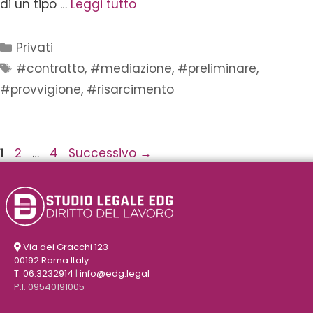
di un tipo …
Leggi tutto
Privati
#contratto
,
#mediazione
,
#preliminare
,
#provvigione
,
#risarcimento
1
2
…
4
Successivo
→
Via dei Gracchi 123
00192 Roma Italy
T. 06.3232914
|
info@edg.legal
P.I. 09540191005