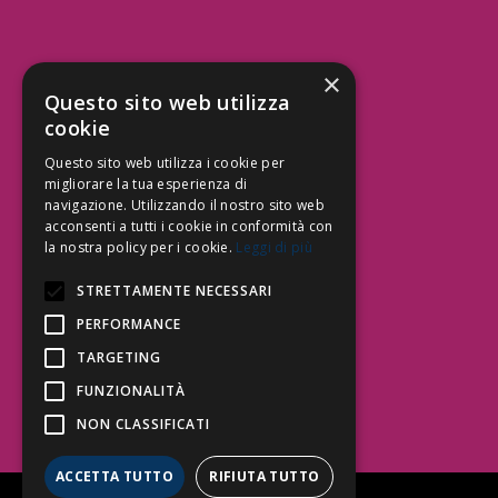
×
Aree Attività Civile
Questo sito web utilizza
cookie
Tutele del Credito
Responsabilità Civile
Questo sito web utilizza i cookie per
Contrattualistica
migliorare la tua esperienza di
navigazione. Utilizzando il nostro sito web
acconsenti a tutti i cookie in conformità con
la nostra policy per i cookie.
Leggi di più
Be Social | Follow Us
STRETTAMENTE NECESSARI
PERFORMANCE
TARGETING
Segui lo Studio EDG sui social.
Invia messaggio
FUNZIONALITÀ
T. 06.3232914
NON CLASSIFICATI
info@edg.legal
ACCETTA TUTTO
RIFIUTA TUTTO
Privacy Policy
|
Cookie Policy