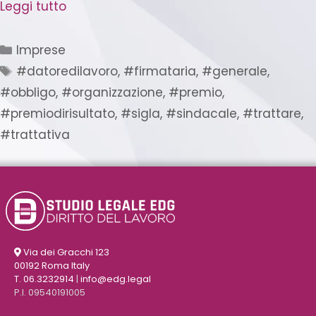
Leggi tutto
Imprese
#datoredilavoro
,
#firmataria
,
#generale
,
#obbligo
,
#organizzazione
,
#premio
,
#premiodirisultato
,
#sigla
,
#sindacale
,
#trattare
,
#trattativa
Via dei Gracchi 123
00192 Roma Italy
T. 06.3232914
|
info@edg.legal
P.I. 09540191005