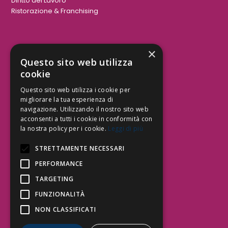
Diritto del Lavoro
Ristorazione & Franchising
×
Aree Attività Civile
Questo sito web utilizza
cookie
Tutele del Credito
Responsabilità Civile
Questo sito web utilizza i cookie per
Contrattualistica
migliorare la tua esperienza di
navigazione. Utilizzando il nostro sito web
acconsenti a tutti i cookie in conformità con
la nostra policy per i cookie.
Leggi di più
Be Social | Follow Us
STRETTAMENTE NECESSARI
PERFORMANCE
TARGETING
Segui lo Studio EDG sui social.
Invia messaggio
FUNZIONALITÀ
T. 06.3232914
NON CLASSIFICATI
info@edg.legal