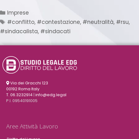
Imprese
#conflitto
,
#contestazione
,
#neutralità
,
#rsu
,
#sindacalista
,
#sindacati
Via dei Gracchi 123
00192 Roma Italy
T. 06.3232914
|
info@edg.legal
P.I. 09540191005
Aree Attività Lavoro