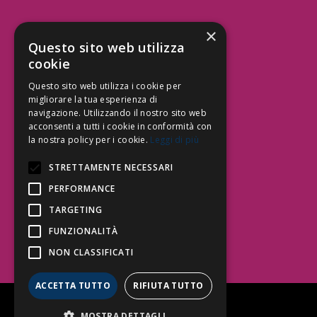
×
Aree Attività Civile
Questo sito web utilizza
cookie
Tutele del Credito
Responsabilità Civile
Questo sito web utilizza i cookie per
Contrattualistica
migliorare la tua esperienza di
navigazione. Utilizzando il nostro sito web
acconsenti a tutti i cookie in conformità con
la nostra policy per i cookie.
Leggi di più
Be Social | Follow Us
STRETTAMENTE NECESSARI
PERFORMANCE
TARGETING
Segui lo Studio EDG sui social.
Invia messaggio
FUNZIONALITÀ
T. 06.3232914
NON CLASSIFICATI
info@edg.legal
ACCETTA TUTTO
RIFIUTA TUTTO
Privacy Policy
|
Cookie Policy
MOSTRA DETTAGLI