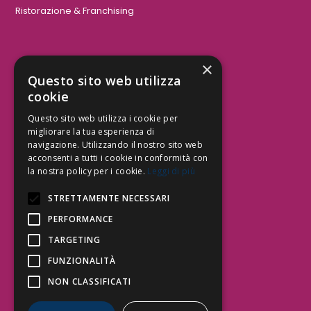
Ristorazione & Franchising
×
Aree Attività Civile
Questo sito web utilizza
cookie
Tutele del Credito
Responsabilità Civile
Questo sito web utilizza i cookie per
Contrattualistica
migliorare la tua esperienza di
navigazione. Utilizzando il nostro sito web
acconsenti a tutti i cookie in conformità con
la nostra policy per i cookie.
Leggi di più
Be Social | Follow Us
STRETTAMENTE NECESSARI
PERFORMANCE
TARGETING
Segui lo Studio EDG sui social.
Invia messaggio
FUNZIONALITÀ
T. 06.3232914
NON CLASSIFICATI
info@edg.legal