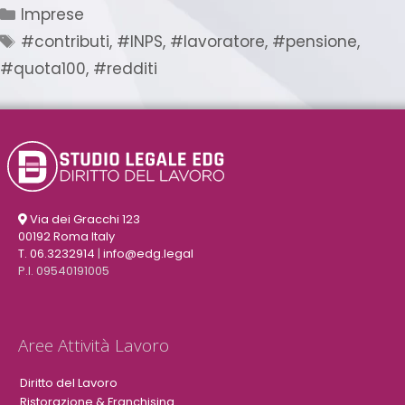
Imprese
#contributi
,
#INPS
,
#lavoratore
,
#pensione
,
#quota100
,
#redditi
Via dei Gracchi 123
00192 Roma Italy
T. 06.3232914
|
info@edg.legal
P.I. 09540191005
Aree Attività Lavoro
Diritto del Lavoro
Ristorazione & Franchising