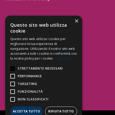
×
Aree Attività Civile
Questo sito web utilizza
cookie
Tutele del Credito
Responsabilità Civile
Questo sito web utilizza i cookie per
Contrattualistica
migliorare la tua esperienza di
navigazione. Utilizzando il nostro sito web
acconsenti a tutti i cookie in conformità con
la nostra policy per i cookie.
Leggi di più
Be Social | Follow Us
STRETTAMENTE NECESSARI
PERFORMANCE
TARGETING
Segui lo Studio EDG sui social.
Invia messaggio
FUNZIONALITÀ
T. 06.3232914
NON CLASSIFICATI
info@edg.legal
ACCETTA TUTTO
RIFIUTA TUTTO