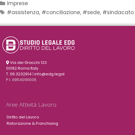
Imprese
#assistenza
,
#conciliazione
,
#sede
,
#sindacato
Via dei Gracchi 123
00192 Roma Italy
T. 06.3232914
|
info@edg.legal
P.I. 09540191005
Aree Attività Lavoro
Diritto del Lavoro
Ristorazione & Franchising