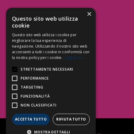
×
Aree Attività Civile
Questo sito web utilizza
cookie
Tutele del Credito
Responsabilità Civile
Questo sito web utilizza i cookie per
Contrattualistica
migliorare la tua esperienza di
navigazione. Utilizzando il nostro sito web
acconsenti a tutti i cookie in conformità con
la nostra policy per i cookie.
Leggi di più
Be Social | Follow Us
STRETTAMENTE NECESSARI
PERFORMANCE
TARGETING
Segui lo Studio EDG sui social.
Invia messaggio
FUNZIONALITÀ
T. 06.3232914
NON CLASSIFICATI
info@edg.legal
ACCETTA TUTTO
RIFIUTA TUTTO
Privacy Policy
|
Cookie Policy
MOSTRA DETTAGLI