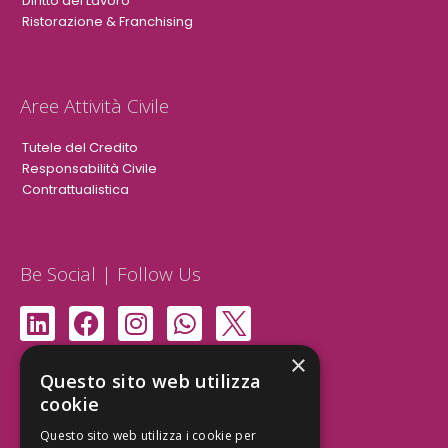
Diritto del Lavoro
Ristorazione & Franchising
Aree Attività Civile
Tutele del Credito
Responsabilità Civile
Contrattualistica
Be Social | Follow Us
×
Segui lo Studio EDG sui social.
Questo sito web utilizza
Invia messaggio
cookie
T. 06.3232914
info@edg.legal
Questo sito web utilizza i cookie per