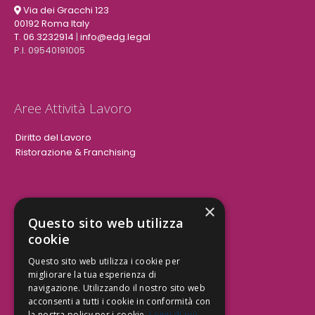
Via dei Gracchi 123
00192 Roma Italy
T. 06.3232914
|
info@edg.legal
P.I. 09540191005
Aree Attività Lavoro
Diritto del Lavoro
Ristorazione & Franchising
×
Aree Attività Civile
Questo sito web utilizza
cookie
Tutele del Credito
Responsabilità Civile
Questo sito web utilizza i cookie per
Contrattualistica
migliorare la tua esperienza di
navigazione. Utilizzando il nostro sito web
acconsenti a tutti i cookie in conformità con
la nostra policy per i cookie.
Leggi di più