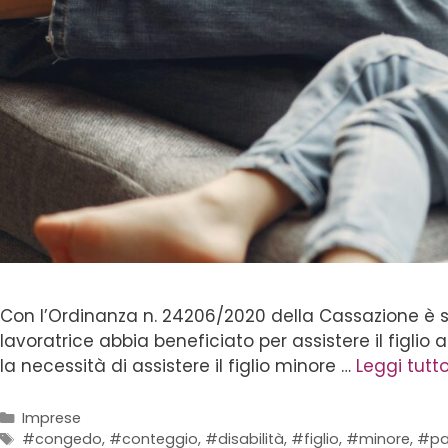
Con l’Ordinanza n. 24206/2020 della Cassazione è stat
lavoratrice abbia beneficiato per assistere il figli
la necessità di assistere il figlio minore …
Leggi tutt
Imprese
#congedo
,
#conteggio
,
#disabilità
,
#figlio
,
#minore
,
#pa