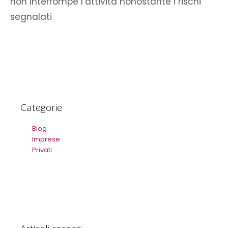
non interrompe l’attività nonostante i rischi
segnalati
Categorie
Blog
Imprese
Privati