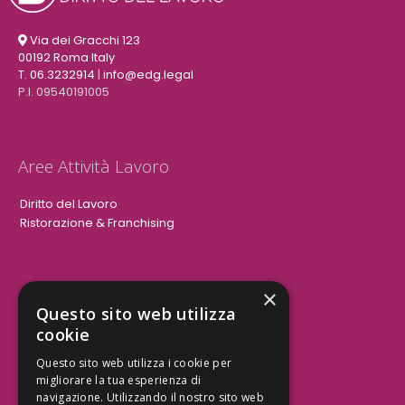
Via dei Gracchi 123
00192 Roma Italy
T. 06.3232914
|
info@edg.legal
P.I. 09540191005
Aree Attività Lavoro
Diritto del Lavoro
Ristorazione & Franchising
×
Aree Attività Civile
Questo sito web utilizza
cookie
Tutele del Credito
Responsabilità Civile
Questo sito web utilizza i cookie per
Contrattualistica
migliorare la tua esperienza di
navigazione. Utilizzando il nostro sito web