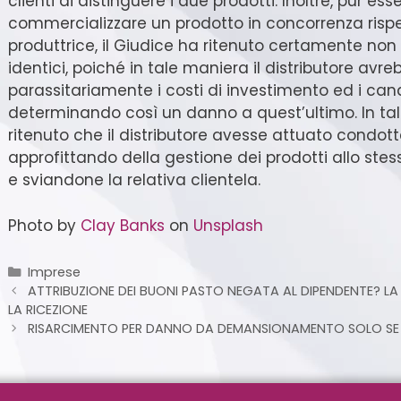
clienti di distinguere i due prodotti. Inoltre, pur es
commercializzare un prodotto in concorrenza rispe
produttrice, il Giudice ha ritenuto certamente no
identici, poiché in tale maniera il distributore avr
parassitariamente i costi di investimento ed i cana
determinando così un danno a quest’ultimo. In tale
ritenuto che il distributore avesse attuato condott
approfittando della gestione dei prodotti allo stes
e sviandone la relativa clientela.
Photo by
Clay Banks
on
Unsplash
Imprese
ATTRIBUZIONE DEI BUONI PASTO NEGATA AL DIPENDENTE? LA
LA RICEZIONE
RISARCIMENTO PER DANNO DA DEMANSIONAMENTO SOLO SE