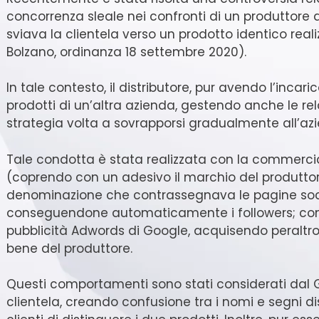
concorrenza sleale nei confronti di un produttore 
sviava la clientela verso un prodotto identico reali
Bolzano, ordinanza 18 settembre 2020).
In tale contesto, il distributore, pur avendo l’incari
prodotti di un’altra azienda, gestendo anche le re
strategia volta a sovrapporsi gradualmente all’azi
Tale condotta è stata realizzata con la commercia
(coprendo con un adesivo il marchio del produttore
denominazione che contrassegnava le pagine socia
conseguendone automaticamente i followers; con l’u
pubblicità Adwords di Google, acquisendo peraltro l
bene del produttore.
Questi comportamenti sono stati considerati dal Gi
clientela, creando confusione tra i nomi e segni di