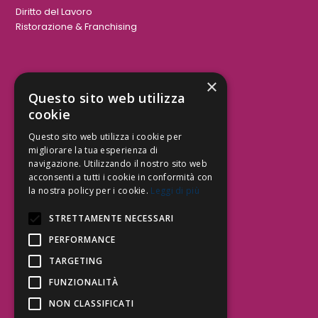
Diritto del Lavoro
Ristorazione & Franchising
×
Aree Attività Civile
Questo sito web utilizza
cookie
Tutele del Credito
Responsabilità Civile
Questo sito web utilizza i cookie per
Contrattualistica
migliorare la tua esperienza di
navigazione. Utilizzando il nostro sito web
acconsenti a tutti i cookie in conformità con
la nostra policy per i cookie.
Leggi di più
Be Social | Follow Us
STRETTAMENTE NECESSARI
PERFORMANCE
TARGETING
Segui lo Studio EDG sui social.
Invia messaggio
FUNZIONALITÀ
T. 06.3232914
NON CLASSIFICATI
info@edg.legal