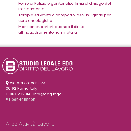
Forze di Polizia e genitorialità: limiti al diniego del
trasferimento
Terapie salvavita e comporto: esclusi i giorni per
cure oncologiche
Mansioni superiori: quando il diritto
all’inquadramento non matura
Via dei Gracchi 123
00192 Roma Italy
T. 06.3232914
|
info@edg.legal
P.I. 09540191005
Aree Attività Lavoro