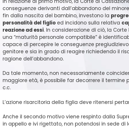
In relazione al primo motivo, la Corte di Cassazion
conseguenze derivanti dall’abbandono del minore
fin dalla nascita del bambino, investono la
progre
personalità del figlio
ed incidono sulla relativa
cap
reazione ad essi
. In considerazione di ciò, la Corte
una “maturità personale compatibile” è identificabil
capace di percepire le conseguenze pregiudizievoli
genitore e sia in grado di reagire richiedendo il ri
ragione dell’abbandono.
Da tale momento, non necessariamente coinciden
maggiore età, è possibile far decorrere il termine p
c.c.
L’azione risarcitoria della figlia deve ritenersi p
Anche il secondo motivo viene respinto dalla Sup
in appello e ivi rigettato, non potendosi in sede di l