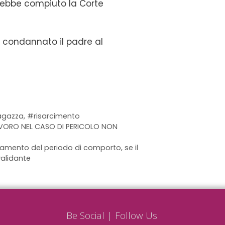
avrebbe compiuto la Corte
e condannato il padre al
agazza
,
#risarcimento
AVORO NEL CASO DI PERICOLO NON
ramento del periodo di comporto, se il
validante
Be Social | Follow Us