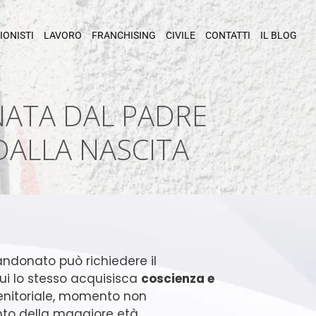
IONISTI
LAVORO
FRANCHISING
CIVILE
CONTATTI
IL BLOG
NATA DAL PADRE
DALLA NASCITA
bandonato può richiedere il
i lo stesso acquisisca
coscienza e
enitoriale, momento non
to della maggiore età.