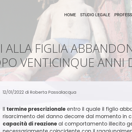
HOME
STUDIO LEGALE
PROFESS
 ALLA FIGLIA ABBANDO
PO VENTICINQUE ANNI 
12/01/2022
di
Roberta Passalacqua
Il
termine prescrizionale
entro il quale il figlio ab
risarcimento del danno decorre dal momento in cu
capacità di reazione
al comportamento illecito g
necessariamente coincidente con il raggiungimen