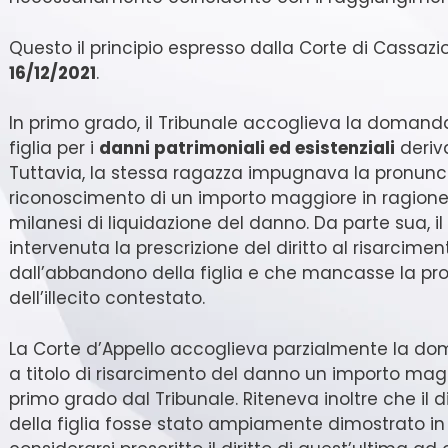
Questo il principio espresso dalla Corte di Cassazi
16/12/2021
.
In primo grado, il Tribunale accoglieva la domand
figlia per i
danni patrimoniali ed esistenziali
deriva
Tuttavia, la stessa ragazza impugnava la pronunci
riconoscimento di un importo maggiore in ragione d
milanesi di liquidazione del danno. Da parte sua, 
intervenuta la prescrizione del diritto al risarcim
dall’abbandono della figlia e che mancasse la pr
dell’illecito contestato.
La Corte d’Appello accoglieva parzialmente la d
a titolo di risarcimento del danno un importo magg
primo grado dal Tribunale. Riteneva inoltre che il d
della figlia fosse stato ampiamente dimostrato in