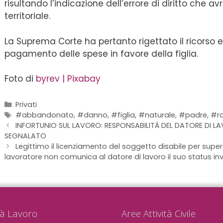
risultando l’indicazione dell’errore di diritto che 
territoriale.
La Suprema Corte ha pertanto rigettato il ricorso 
pagamento delle spese in favore della figlia.
Foto di
byrev | Pixabay
Privati
#abbandonato
,
#danno
,
#figlia
,
#naturale
,
#padre
,
#r
INFORTUNIO SUL LAVORO: RESPONSABILITÀ DEL DATORE DI L
SEGNALATO
Legittimo il licenziamento del soggetto disabile per supe
lavoratore non comunica al datore di lavoro il suo status in
tà Lavoro
Aree Attività Civile