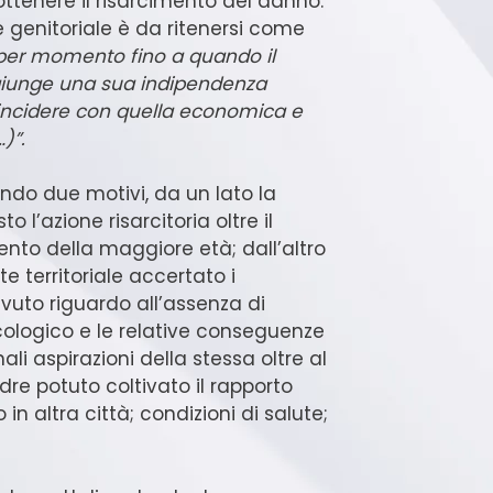
 ottenere il risarcimento del danno.
 genitoriale è da ritenersi come
per momento fino a quando il
ggiunge una sua indipendenza
incidere con quella economica e
…)”.
ndo due motivi, da un lato la
to l’azione risarcitoria oltre il
to della maggiore età; dall’altro
te territoriale accertato i
avuto riguardo all’assenza di
icologico e le relative conseguenze
ali aspirazioni della stessa oltre al
dre potuto coltivato il rapporto
in altra città; condizioni di salute;