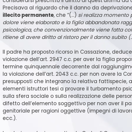
considerarsi prescritto il diritto di quest’ultima ad
Precisava al riguardo che il danno da deprivazione
illecito permanente
, che “(…)
si realizza momento 
dolore viene elaborato e la figlia abbandonata ra
psicologica, che convenzionalmente viene fatta co
ritiene di avere diritto al ristoro per il danno subito (
Il padre ha proposto ricorso in Cassazione, deduce
violazione dell’art. 2947 c.c. per aver la figlia propos
termine quinquennale decorrente dal raggiungimen
la violazione dell’art. 2043 c.c. per non avere la Cor
presupposti che integrano la relativa fattispecie, 
elementi istruttori tesi a provare il turbamento ps
sulla sfera sociale o sulla realizzazione delle person
difetto dell’elemento soggettivo per non aver il pa
genitoriale per ragioni oggettive (impegni di lavoro 
ecc.).