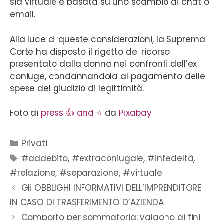
sia virtuale e basata su uno scambio di chat o
email.
Alla luce di queste considerazioni, la Suprema
Corte ha disposto il rigetto del ricorso
presentato dalla donna nei confronti dell’ex
coniuge, condannandola al pagamento delle
spese del giudizio di legittimità.
Foto di
press 👍 and ⭐
da
Pixabay
Privati
#addebito
,
#extraconiugale
,
#infedeltà
,
#relazione
,
#separazione
,
#virtuale
Gli OBBLIGHI INFORMATIVI DELL’IMPRENDITORE
IN CASO DI TRASFERIMENTO D’AZIENDA
Comporto per sommatoria: valgono ai fini