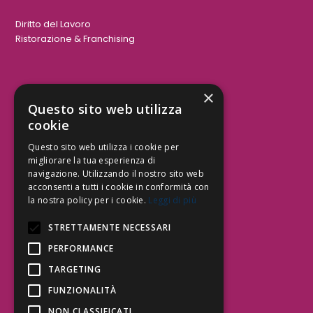
Diritto del Lavoro
Ristorazione & Franchising
×
Aree Attività Civile
Questo sito web utilizza
cookie
Tutele del Credito
Responsabilità Civile
Questo sito web utilizza i cookie per
Contrattualistica
migliorare la tua esperienza di
navigazione. Utilizzando il nostro sito web
acconsenti a tutti i cookie in conformità con
la nostra policy per i cookie.
Leggi di più
Be Social | Follow Us
STRETTAMENTE NECESSARI
PERFORMANCE
TARGETING
Segui lo Studio EDG sui social.
Invia messaggio
FUNZIONALITÀ
T. 06.3232914
NON CLASSIFICATI