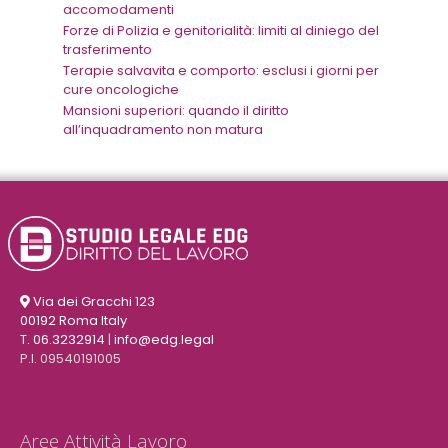
accomodamenti
Forze di Polizia e genitorialità: limiti al diniego del
trasferimento
Terapie salvavita e comporto: esclusi i giorni per
cure oncologiche
Mansioni superiori: quando il diritto
all’inquadramento non matura
Via dei Gracchi 123
00192 Roma Italy
T. 06.3232914
|
info@edg.legal
P.I. 09540191005
Aree Attività Lavoro