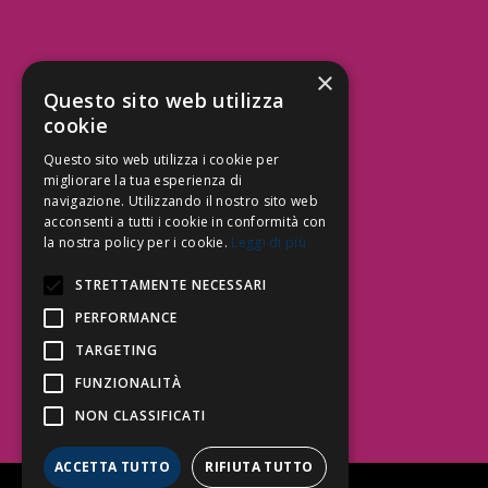
×
Aree Attività Civile
Questo sito web utilizza
cookie
Tutele del Credito
Responsabilità Civile
Questo sito web utilizza i cookie per
Contrattualistica
migliorare la tua esperienza di
navigazione. Utilizzando il nostro sito web
acconsenti a tutti i cookie in conformità con
la nostra policy per i cookie.
Leggi di più
Be Social | Follow Us
STRETTAMENTE NECESSARI
PERFORMANCE
TARGETING
Segui lo Studio EDG sui social.
Invia messaggio
FUNZIONALITÀ
T. 06.3232914
NON CLASSIFICATI
info@edg.legal
ACCETTA TUTTO
RIFIUTA TUTTO
Privacy Policy
|
Cookie Policy