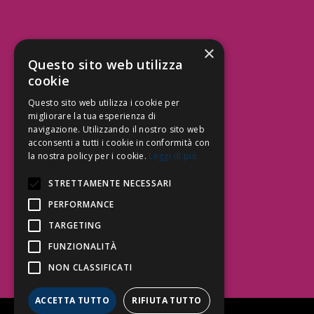
×
Aree Attività Civile
Questo sito web utilizza
cookie
Tutele del Credito
Responsabilità Civile
Questo sito web utilizza i cookie per
Contrattualistica
migliorare la tua esperienza di
navigazione. Utilizzando il nostro sito web
acconsenti a tutti i cookie in conformità con
la nostra policy per i cookie.
Leggi di più
Be Social | Follow Us
STRETTAMENTE NECESSARI
PERFORMANCE
TARGETING
Segui lo Studio EDG sui social.
Invia messaggio
FUNZIONALITÀ
T. 06.3232914
NON CLASSIFICATI
info@edg.legal
ACCETTA TUTTO
RIFIUTA TUTTO
Privacy Policy
|
Cookie Policy