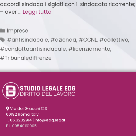
accordi sindacali siglati con il sindacato ricorrente;
– aver …
Leggi tutto
Imprese
#antisindacale
,
#azienda
,
#CCNL
,
#collettivo
,
#condottaantisindacale
,
#licenziamento
,
#TribunalediFirenze
Via dei Gracchi 123
00192 Roma Italy
T. 06.3232914
|
info@edg.legal
P.I. 09540191005