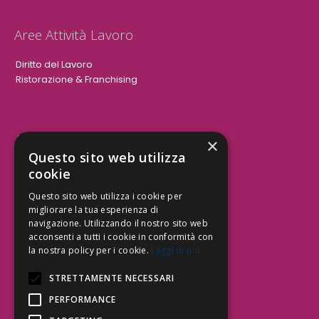
Aree Attività Lavoro
Diritto del Lavoro
Ristorazione & Franchising
Aree Attività Civile
×
Questo sito web utilizza
Tutele del Credito
cookie
Responsabilità Civile
Questo sito web utilizza i cookie per
Contrattualistica
migliorare la tua esperienza di
navigazione. Utilizzando il nostro sito web
acconsenti a tutti i cookie in conformità con
la nostra policy per i cookie.
Leggi di più
Be Social | Follow Us
STRETTAMENTE NECESSARI
PERFORMANCE