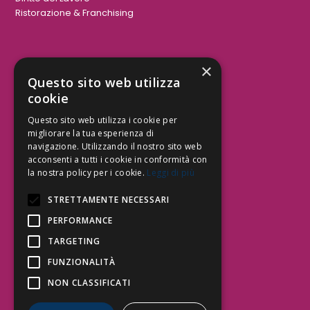
Ristorazione & Franchising
×
Aree Attività Civile
Questo sito web utilizza
cookie
Tutele del Credito
Responsabilità Civile
Questo sito web utilizza i cookie per
Contrattualistica
migliorare la tua esperienza di
navigazione. Utilizzando il nostro sito web
acconsenti a tutti i cookie in conformità con
la nostra policy per i cookie.
Leggi di più
Be Social | Follow Us
STRETTAMENTE NECESSARI
PERFORMANCE
TARGETING
Segui lo Studio EDG sui social.
Invia messaggio
FUNZIONALITÀ
T. 06.3232914
NON CLASSIFICATI
info@edg.legal