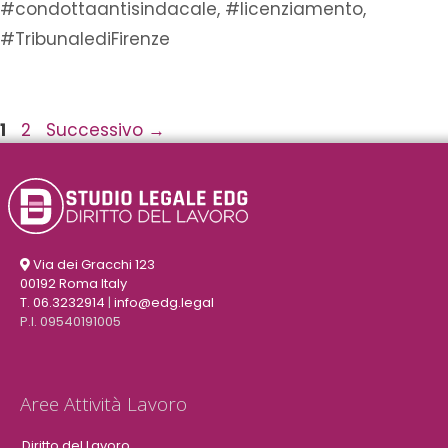
#condottaantisindacale
,
#licenziamento
,
#TribunalediFirenze
1
2
Successivo
→
Via dei Gracchi 123
00192 Roma Italy
T. 06.3232914
|
info@edg.legal
P.I. 09540191005
Aree Attività Lavoro
Diritto del Lavoro