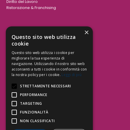
Diritto del Lavoro
Ristorazione & Franchising
×
Aree Attività Civile
Questo sito web utilizza
cookie
Tutele del Credito
Responsabilità Civile
Questo sito web utilizza i cookie per
Contrattualistica
migliorare la tua esperienza di
navigazione. Utilizzando il nostro sito web
acconsenti a tutti i cookie in conformità con
la nostra policy per i cookie.
Leggi di più
Be Social | Follow Us
STRETTAMENTE NECESSARI
PERFORMANCE
TARGETING
Segui lo Studio EDG sui social.
Invia messaggio
FUNZIONALITÀ
T. 06.3232914
NON CLASSIFICATI
info@edg.legal