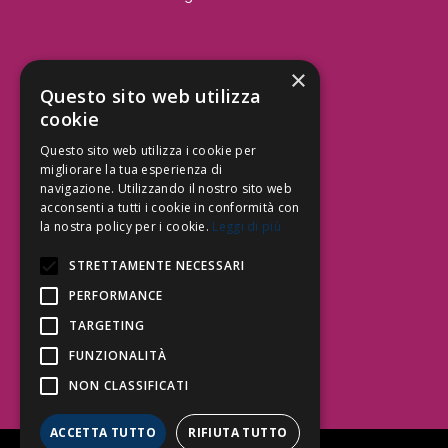
×
Aree Attività Civile
Questo sito web utilizza
cookie
Tutele del Credito
Responsabilità Civile
Questo sito web utilizza i cookie per
Contrattualistica
migliorare la tua esperienza di
navigazione. Utilizzando il nostro sito web
acconsenti a tutti i cookie in conformità con
la nostra policy per i cookie.
Leggi di più
Be Social | Follow Us
STRETTAMENTE NECESSARI
PERFORMANCE
TARGETING
Segui lo Studio EDG sui social.
Invia messaggio
FUNZIONALITÀ
T. 06.3232914
NON CLASSIFICATI
info@edg.legal
ACCETTA TUTTO
RIFIUTA TUTTO