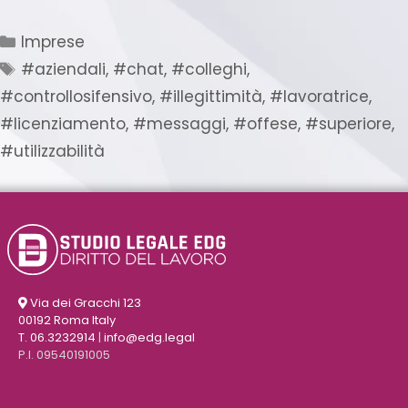
Imprese
#aziendali
,
#chat
,
#colleghi
,
#controllosifensivo
,
#illegittimità
,
#lavoratrice
,
#licenziamento
,
#messaggi
,
#offese
,
#superiore
,
#utilizzabilità
Via dei Gracchi 123
00192 Roma Italy
T. 06.3232914
|
info@edg.legal
P.I. 09540191005