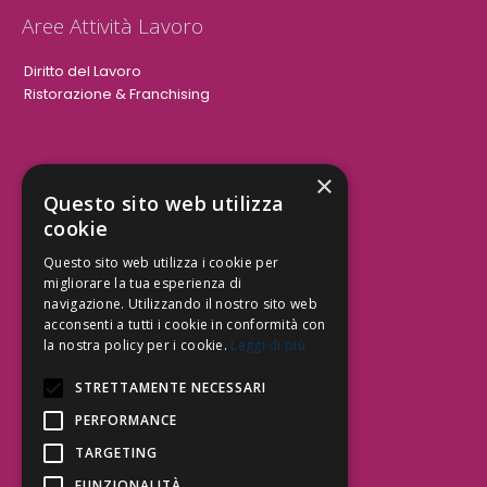
Aree Attività Lavoro
Diritto del Lavoro
Ristorazione & Franchising
×
Aree Attività Civile
Questo sito web utilizza
cookie
Tutele del Credito
Responsabilità Civile
Questo sito web utilizza i cookie per
Contrattualistica
migliorare la tua esperienza di
navigazione. Utilizzando il nostro sito web
acconsenti a tutti i cookie in conformità con
la nostra policy per i cookie.
Leggi di più
Be Social | Follow Us
STRETTAMENTE NECESSARI
PERFORMANCE
TARGETING
Segui lo Studio EDG sui social.
Invia messaggio
FUNZIONALITÀ