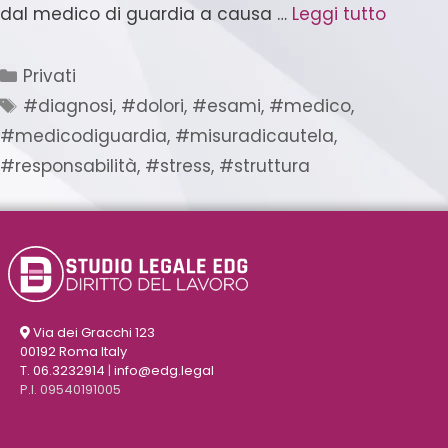
dal medico di guardia a causa …
Leggi tutto
Privati
#diagnosi
,
#dolori
,
#esami
,
#medico
,
#medicodiguardia
,
#misuradicautela
,
#responsabilità
,
#stress
,
#struttura
Via dei Gracchi 123
00192 Roma Italy
T. 06.3232914
|
info@edg.legal
P.I. 09540191005