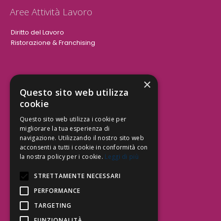
Aree Attività Lavoro
Diritto del Lavoro
Ristorazione & Franchising
×
Aree Attività Civile
Questo sito web utilizza
cookie
Tutele del Credito
Responsabilità Civile
Questo sito web utilizza i cookie per
Contrattualistica
migliorare la tua esperienza di
navigazione. Utilizzando il nostro sito web
acconsenti a tutti i cookie in conformità con
la nostra policy per i cookie.
Leggi di più
Be Social | Follow Us
STRETTAMENTE NECESSARI
PERFORMANCE
TARGETING
Segui lo Studio EDG sui social.
Invia messaggio
FUNZIONALITÀ