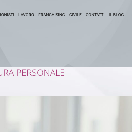
IONISTI
LAVORO
FRANCHISING
CIVILE
CONTATTI
IL BLOG
TURA PERSONALE