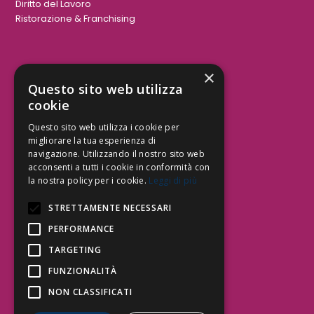
Diritto del Lavoro
Ristorazione & Franchising
×
Aree Attività Civile
Questo sito web utilizza
cookie
Tutele del Credito
Responsabilità Civile
Questo sito web utilizza i cookie per
Contrattualistica
migliorare la tua esperienza di
navigazione. Utilizzando il nostro sito web
acconsenti a tutti i cookie in conformità con
la nostra policy per i cookie.
Leggi di più
Be Social | Follow Us
STRETTAMENTE NECESSARI
PERFORMANCE
TARGETING
Segui lo Studio EDG sui social.
Invia messaggio
FUNZIONALITÀ
T. 06.3232914
NON CLASSIFICATI
info@edg.legal