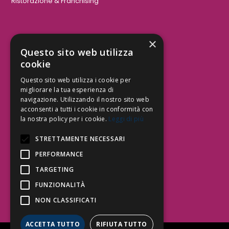
Ristorazione & Franchising
×
Aree Attività Civile
Questo sito web utilizza
cookie
Tutele del Credito
Responsabilità Civile
Questo sito web utilizza i cookie per
Contrattualistica
migliorare la tua esperienza di
navigazione. Utilizzando il nostro sito web
acconsenti a tutti i cookie in conformità con
la nostra policy per i cookie.
Leggi di più
Be Social | Follow Us
STRETTAMENTE NECESSARI
PERFORMANCE
TARGETING
Segui lo Studio EDG sui social.
Invia messaggio
FUNZIONALITÀ
T. 06.3232914
NON CLASSIFICATI
info@edg.legal
ACCETTA TUTTO
RIFIUTA TUTTO