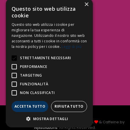
×
Aree Attività Civile
Questo sito web utilizza
cookie
Tutele del Credito
Responsabilità Civile
Questo sito web utilizza i cookie per
Contrattualistica
migliorare la tua esperienza di
navigazione. Utilizzando il nostro sito web
acconsenti a tutti i cookie in conformità con
la nostra policy per i cookie.
Leggi di più
Be Social | Follow Us
STRETTAMENTE NECESSARI
PERFORMANCE
TARGETING
Segui lo Studio EDG sui social.
Invia messaggio
FUNZIONALITÀ
T. 06.3232914
NON CLASSIFICATI
info@edg.legal
ACCETTA TUTTO
RIFIUTA TUTTO
Privacy Policy
|
Cookie Policy
MOSTRA DETTAGLI
Copyright Studio Legale EDG 2026 © Made with
& Caffeine by
Nyxsolutions
. All Rights Reserved.