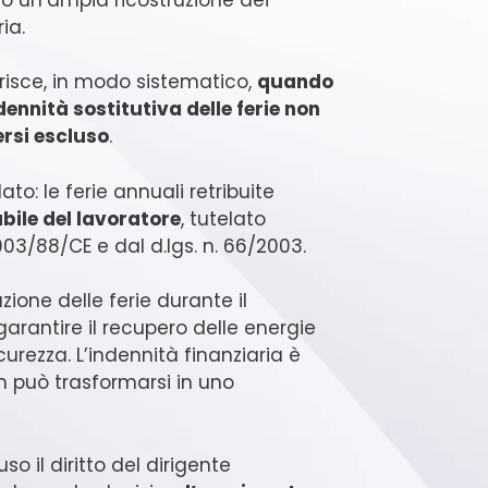
ia.
arisce, in modo sistematico,
quando
dennità sostitutiva delle ferie non
ersi escluso
.
: le ferie annuali retribuite
bile del lavoratore
, tutelato
 2003/88/CE e dal d.lgs. n. 66/2003.
ione delle ferie durante il
garantire il recupero delle energie
curezza. L’indennità finanziaria è
on può trasformarsi in uno
o il diritto del dirigente