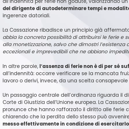
all’indennità per ferie non godute, valorizzando u
del dirigente di autodeterminare tempi e modalità 
ingerenze datoriali.
La Cassazione ribadisce un principio già affermat
abbia la concreta possibilità di attribuirsi le ferie e 
alla monetizzazione, salvo che dimostri l’esistenza
eccezionali e imprevedibili che ne abbiano impedit
In altre parole,
l’assenza di ferie non è di per sé su
all’indennità: occorre verificare se la mancata frui
lavoro o derivi, invece, da una scelta consapevole 
Un passaggio centrale dell’ordinanza riguarda il d
Corte di Giustizia dell’Unione europea. La Cassaz
pronunce che hanno rafforzato il diritto alle ferie
chiarendo che la perdita dello stesso può avvenire 
messo effettivamente in condizione di esercitarlo