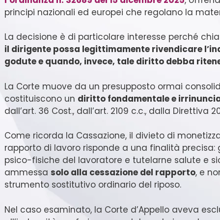
principi nazionali ed europei che regolano la mater
La decisione è di particolare interesse perché chi
il dirigente possa legittimamente rivendicare l’in
godute e quando, invece, tale diritto debba riten
La Corte muove da un presupposto ormai consolidato
costituiscono un
diritto fondamentale e irrinuncia
dall’art. 36 Cost., dall’art. 2109 c.c., dalla Direttiva
Come ricorda la Cassazione, il divieto di monetizzaz
rapporto di lavoro risponde a una finalità precisa: 
psico-fisiche del lavoratore e tutelarne salute e si
ammessa
solo alla cessazione del rapporto
, e n
strumento sostitutivo ordinario del riposo.
Nel caso esaminato, la Corte d’Appello aveva esclus