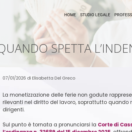
HOME
STUDIO LEGALE
PROFESS
QUANDO SPETTA L’INDE
07/01/2026
di
Elisabetta Del Greco
La monetizzazione delle ferie non godute rappres
rilevanti nel diritto del lavoro, soprattutto quando
dirigenti.
Sul punto è tornata a pronunciarsi la
Corte di Cas
l’ordinanza n. 32689 del 15 dicembre 2025
, offren