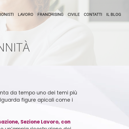
IONISTI
LAVORO
FRANCHISING
CIVILE
CONTATTI
IL BLOG
NNITÀ
enta da tempo uno dei temi più
 riguarda figure apicali come i
sazione, Sezione Lavoro, con
do un’ampia ricostruzione dei