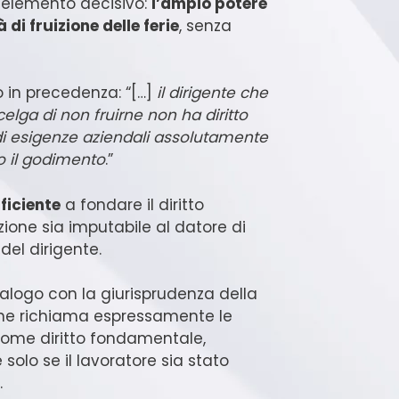
n elemento decisivo:
l’ampio potere
di fruizione delle ferie
, senza
o in precedenza: “[…]
il dirigente che
scelga di non fruirne non ha diritto
 di esigenze aziendali assolutamente
o il godimento
.”
fficiente
a fondare il diritto
zione sia imputabile al datore di
del dirigente.
ialogo con la giurisprudenza della
ione richiama espressamente le
 come diritto fondamentale,
solo se il lavoratore sia stato
.