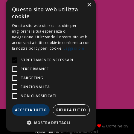
×
Aree Attività Civile
Questo sito web utilizza
cookie
Tutele del Credito
Responsabilità Civile
Questo sito web utilizza i cookie per
Contrattualistica
migliorare la tua esperienza di
navigazione. Utilizzando il nostro sito web
acconsenti a tutti i cookie in conformità con
la nostra policy per i cookie.
Leggi di più
Be Social | Follow Us
STRETTAMENTE NECESSARI
PERFORMANCE
TARGETING
Segui lo Studio EDG sui social.
Invia messaggio
FUNZIONALITÀ
T. 06.3232914
NON CLASSIFICATI
info@edg.legal
ACCETTA TUTTO
RIFIUTA TUTTO
Privacy Policy
|
Cookie Policy
MOSTRA DETTAGLI
Copyright Studio Legale EDG 2026 © Made with
& Caffeine by
Nyxsolutions
. All Rights Reserved.