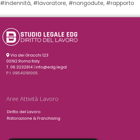
#indennità
,
#lavoratore
,
#nongodute
,
#rapporto
Via dei Gracchi 123
00192 Roma Italy
T. 06.3232914
|
info@edg.legal
P.I. 09540191005
Aree Attività Lavoro
Diritto del Lavoro
Ristorazione & Franchising