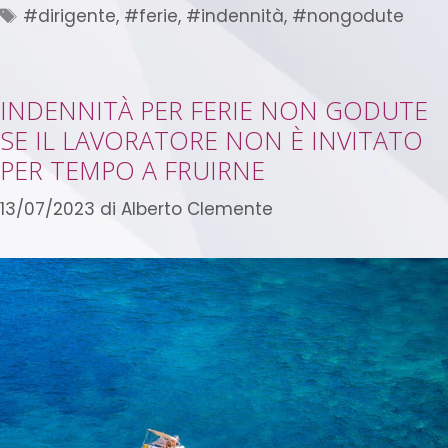
#dirigente
,
#ferie
,
#indennità
,
#nongodute
INDENNITÀ PER FERIE NON GODUTE
SE IL LAVORATORE NON È INVITATO
PER TEMPO A FRUIRNE
13/07/2023
di
Alberto Clemente