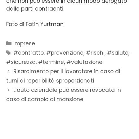
che non può essere in alcun modo derogato
dalle parti contraenti.
Foto di Fatih Yurtman
Imprese
#contratto
,
#prevenzione
,
#rischi
,
#salute
,
#sicurezza
,
#termine
,
#valutazione
Risarcimento per il lavoratore in caso di
turni di reperibilità sproporzionati
L’auto aziendale può essere revocata in
caso di cambio di mansione