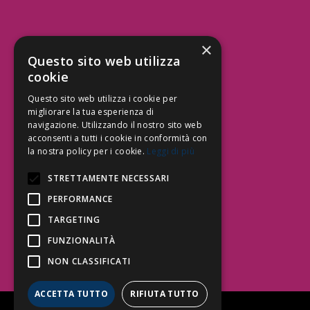
×
Aree Attività Civile
Questo sito web utilizza
cookie
Tutele del Credito
Responsabilità Civile
Questo sito web utilizza i cookie per
Contrattualistica
migliorare la tua esperienza di
navigazione. Utilizzando il nostro sito web
acconsenti a tutti i cookie in conformità con
la nostra policy per i cookie.
Leggi di più
Be Social | Follow Us
STRETTAMENTE NECESSARI
PERFORMANCE
TARGETING
Segui lo Studio EDG sui social.
Invia messaggio
FUNZIONALITÀ
T. 06.3232914
NON CLASSIFICATI
info@edg.legal
ACCETTA TUTTO
RIFIUTA TUTTO
Privacy Policy
|
Cookie Policy