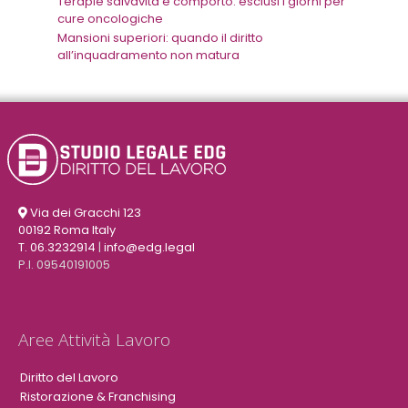
Terapie salvavita e comporto: esclusi i giorni per
cure oncologiche
Mansioni superiori: quando il diritto
all’inquadramento non matura
Via dei Gracchi 123
00192 Roma Italy
T. 06.3232914
|
info@edg.legal
P.I. 09540191005
Aree Attività Lavoro
Diritto del Lavoro
Ristorazione & Franchising