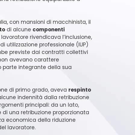
ia, con mansioni di macchinista, il
to
di alcune
componenti
il lavoratore rivendicava l’inclusione,
 di utilizzazione professionale (IUP)
e previste dai contratti collettivi
ci non avevano carattere
 parte integrante della sua
sione di primo grado, aveva
respinto
 alcune indennità dalla retribuzione
gomenti principali: da un lato,
ne di una retribuzione proporzionata
denza economica della riduzione
el lavoratore.