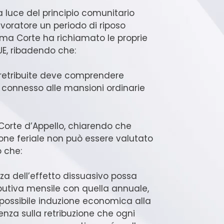
a luce del principio comunitario
avoratore un periodo di riposo
ema Corte ha richiamato le proprie
E, ribadendo che:
i retribuite deve comprendere
 connesso alle mansioni ordinarie
 Corte d’Appello, chiarendo che
ione feriale non può essere valutato
o che:
nza dell’effetto dissuasivo possa
butiva mensile con quella annuale,
 possibile induzione economica alla
idenza sulla retribuzione che ogni