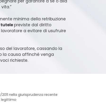
mpegnare per garantire a sé o alla
vita.”
ente minima della retribuzione
 tutele
previste dal diritto
 lavoratore a evitare di usufruire
orso del lavoratore, cassando la
do la causa affinché venga
voci richieste.
138/2011 nella giurisprudenza recente
e legittimo