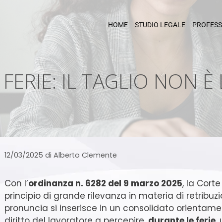
HOME
STUDIO LEGALE
PROFESS
FERIE: IL TAGLIO NON È
12/03/2025
di
Alberto Clemente
Con l’
ordinanza n. 6282 del 9 marzo 2025
, la Cort
principio di grande rilevanza in materia di retribuzi
pronuncia si inserisce in un consolidato orientamen
diritto del lavoratore a percepire,
durante le ferie
,