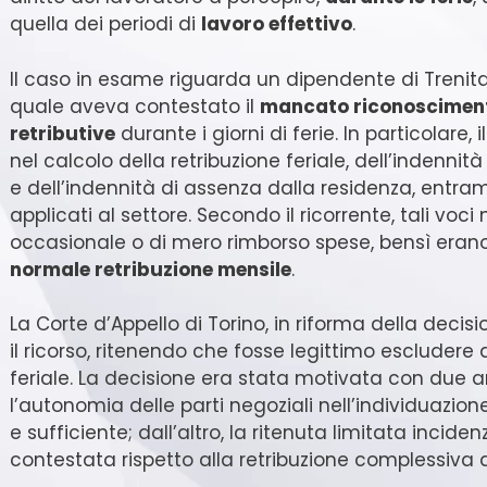
quella dei periodi di
lavoro effettivo
.
Il caso in esame riguarda un dipendente di Trenital
quale aveva contestato il
mancato riconoscimen
retributive
durante i giorni di ferie. In particolare, 
nel calcolo della retribuzione feriale, dell’indennità
e dell’indennità di assenza dalla residenza, entramb
applicati al settore. Secondo il ricorrente, tali vo
occasionale o di mero rimborso spese, bensì erano
normale retribuzione mensile
.
La Corte d’Appello di Torino, in riforma della deci
il ricorso, ritenendo che fosse legittimo escludere
feriale. La decisione era stata motivata con due ar
l’autonomia delle parti negoziali nell’individuazio
e sufficiente; dall’altro, la ritenuta limitata inci
contestata rispetto alla retribuzione complessiva d