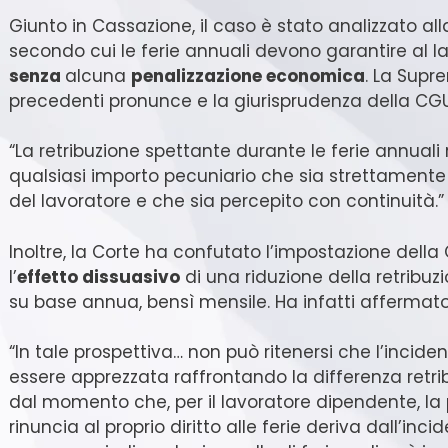
Giunto in Cassazione, il caso è stato analizzato all
secondo cui le ferie annuali devono garantire al l
senza
alcuna
penalizzazione economica
. La Supr
precedenti pronunce e la giurisprudenza della CGU
“La retribuzione spettante durante le ferie annual
qualsiasi importo pecuniario che sia strettamente
del lavoratore e che sia percepito con continuità.”
Inoltre, la Corte ha confutato l’impostazione della
l’
effetto dissuasivo
di una riduzione della retribuz
su base annua, bensì mensile. Ha infatti affermat
“In tale prospettiva… non può ritenersi che l’incide
essere apprezzata raffrontando la differenza retri
dal momento che, per il lavoratore dipendente, la
rinuncia al proprio diritto alle ferie deriva dall’inc