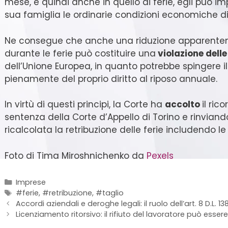
mese, e quindi anche in quello di ferie, egli può i
sua famiglia le ordinarie condizioni economiche di 
Ne consegue che anche una riduzione apparentem
durante le ferie può costituire una
violazione delle
dell’Unione Europea, in quanto potrebbe spingere il
pienamente del proprio diritto al riposo annuale.
In virtù di questi principi, la Corte ha
accolto
il ric
sentenza della Corte d’Appello di Torino e rinvian
ricalcolata la retribuzione delle ferie includendo le 
Foto di Tima Miroshnichenko da
Pexels
Imprese
#ferie
,
#retribuzione
,
#taglio
Accordi aziendali e deroghe legali: il ruolo dell’art. 8 D.L. 
Licenziamento ritorsivo: il rifiuto del lavoratore può esser