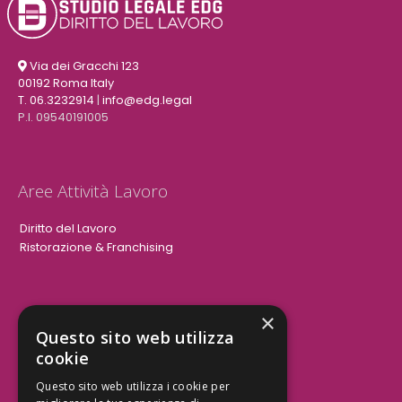
Via dei Gracchi 123
00192 Roma Italy
T. 06.3232914
|
info@edg.legal
P.I. 09540191005
Aree Attività Lavoro
Diritto del Lavoro
Ristorazione & Franchising
×
Aree Attività Civile
Questo sito web utilizza
cookie
Tutele del Credito
Responsabilità Civile
Questo sito web utilizza i cookie per
Contrattualistica