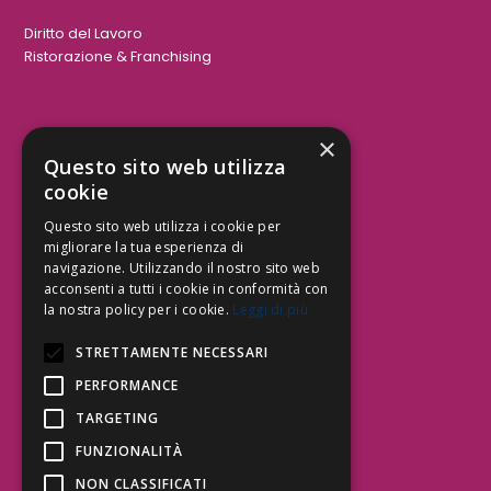
Diritto del Lavoro
Ristorazione & Franchising
×
Aree Attività Civile
Questo sito web utilizza
cookie
Tutele del Credito
Responsabilità Civile
Questo sito web utilizza i cookie per
Contrattualistica
migliorare la tua esperienza di
navigazione. Utilizzando il nostro sito web
acconsenti a tutti i cookie in conformità con
la nostra policy per i cookie.
Leggi di più
Be Social | Follow Us
STRETTAMENTE NECESSARI
PERFORMANCE
TARGETING
Segui lo Studio EDG sui social.
Invia messaggio
FUNZIONALITÀ
T. 06.3232914
NON CLASSIFICATI