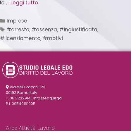
la …
Leggi tutto
Imprese
#arresto
,
#assenza
,
#ingiustificata
,
#licenziamento
,
#motivi
Via dei Gracchi 123
00192 Roma Italy
T. 06.3232914
|
info@edg.legal
P.I. 09540191005
Aree Attività Lavoro