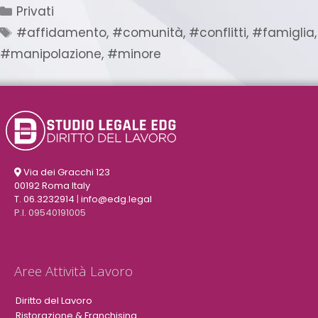
Privati
#affidamento
,
#comunità
,
#conflitti
,
#famiglia
,
#manipolazione
,
#minore
Via dei Gracchi 123
00192 Roma Italy
T. 06.3232914
|
info@edg.legal
P.I. 09540191005
Aree Attività Lavoro
Diritto del Lavoro
Ristorazione & Franchising