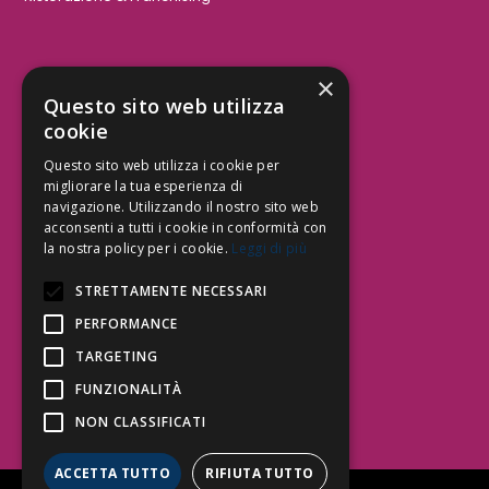
×
Aree Attività Civile
Questo sito web utilizza
cookie
Tutele del Credito
Responsabilità Civile
Questo sito web utilizza i cookie per
Contrattualistica
migliorare la tua esperienza di
navigazione. Utilizzando il nostro sito web
acconsenti a tutti i cookie in conformità con
la nostra policy per i cookie.
Leggi di più
Be Social | Follow Us
STRETTAMENTE NECESSARI
PERFORMANCE
TARGETING
Segui lo Studio EDG sui social.
Invia messaggio
FUNZIONALITÀ
T. 06.3232914
NON CLASSIFICATI
info@edg.legal
ACCETTA TUTTO
RIFIUTA TUTTO