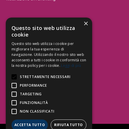
×
Aree Attività Civile
Questo sito web utilizza
cookie
Tutele del Credito
Responsabilità Civile
Questo sito web utilizza i cookie per
Contrattualistica
migliorare la tua esperienza di
navigazione. Utilizzando il nostro sito web
acconsenti a tutti i cookie in conformità con
la nostra policy per i cookie.
Leggi di più
Be Social | Follow Us
STRETTAMENTE NECESSARI
PERFORMANCE
TARGETING
Segui lo Studio EDG sui social.
Invia messaggio
FUNZIONALITÀ
T. 06.3232914
NON CLASSIFICATI
info@edg.legal
ACCETTA TUTTO
RIFIUTA TUTTO