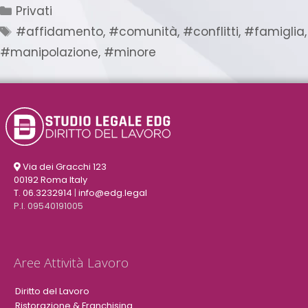
Privati
#affidamento
,
#comunità
,
#conflitti
,
#famiglia
,
#manipolazione
,
#minore
Via dei Gracchi 123
00192 Roma Italy
T. 06.3232914
|
info@edg.legal
P.I. 09540191005
Aree Attività Lavoro
Diritto del Lavoro
Ristorazione & Franchising