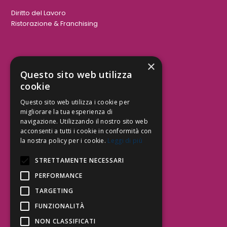
Diritto del Lavoro
Ristorazione & Franchising
×
Aree Attività Civile
Questo sito web utilizza
cookie
Tutele del Credito
Responsabilità Civile
Questo sito web utilizza i cookie per
Contrattualistica
migliorare la tua esperienza di
navigazione. Utilizzando il nostro sito web
acconsenti a tutti i cookie in conformità con
la nostra policy per i cookie.
Leggi di più
Be Social | Follow Us
STRETTAMENTE NECESSARI
PERFORMANCE
TARGETING
Segui lo Studio EDG sui social.
Invia messaggio
FUNZIONALITÀ
T. 06.3232914
NON CLASSIFICATI