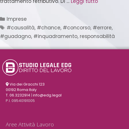
trattamento retributivo. Di …
Leggi tutto
Imprese
#causalità
,
#chance
,
#concorso
,
#errore
,
#guadagno
,
#inquadramento
,
responsabilità
Via dei Gracchi 123
00192 Roma Italy
T. 06.3232914
|
info@edg.legal
P.I. 09540191005
Aree Attività Lavoro