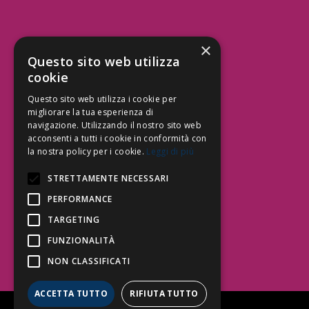
×
Aree Attività Civile
Questo sito web utilizza
cookie
Tutele del Credito
Responsabilità Civile
Questo sito web utilizza i cookie per
Contrattualistica
migliorare la tua esperienza di
navigazione. Utilizzando il nostro sito web
acconsenti a tutti i cookie in conformità con
la nostra policy per i cookie.
Leggi di più
Be Social | Follow Us
STRETTAMENTE NECESSARI
PERFORMANCE
TARGETING
Segui lo Studio EDG sui social.
Invia messaggio
FUNZIONALITÀ
T. 06.3232914
NON CLASSIFICATI
info@edg.legal
ACCETTA TUTTO
RIFIUTA TUTTO
Privacy Policy
|
Cookie Policy