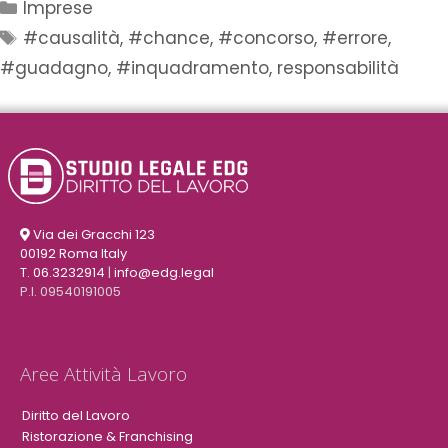
Imprese
#causalità
,
#chance
,
#concorso
,
#errore
,
#guadagno
,
#inquadramento
,
responsabilità
Via dei Gracchi 123
00192 Roma Italy
T. 06.3232914
|
info@edg.legal
P.I. 09540191005
Aree Attività Lavoro
Diritto del Lavoro
Ristorazione & Franchising