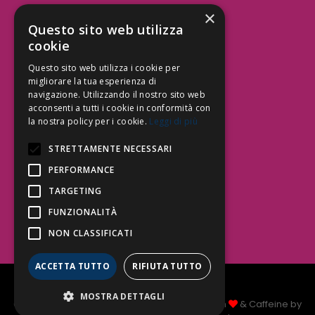
×
Aree Attività Civile
Questo sito web utilizza
cookie
Tutele del Credito
Responsabilità Civile
Questo sito web utilizza i cookie per
Contrattualistica
migliorare la tua esperienza di
navigazione. Utilizzando il nostro sito web
acconsenti a tutti i cookie in conformità con
la nostra policy per i cookie.
Leggi di più
Be Social | Follow Us
STRETTAMENTE NECESSARI
PERFORMANCE
TARGETING
Segui lo Studio EDG sui social.
Invia messaggio
FUNZIONALITÀ
T. 06.3232914
NON CLASSIFICATI
info@edg.legal
ACCETTA TUTTO
RIFIUTA TUTTO
Privacy Policy
|
Cookie Policy
MOSTRA DETTAGLI
Copyright Studio Legale EDG 2026 © Made with
& Caffeine by