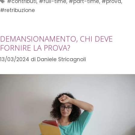
#contributi
,
#full-time
,
#part-time
,
#prova
,
#retribuzione
DEMANSIONAMENTO, CHI DEVE
FORNIRE LA PROVA?
13/03/2024
di
Daniele Stricagnoli