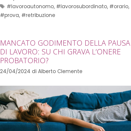
#lavoroautonomo
,
#lavorosubordinato
,
#orario
,
#prova
,
#retribuzione
MANCATO GODIMENTO DELLA PAUSA
DI LAVORO: SU CHI GRAVA L’ONERE
PROBATORIO?
24/04/2024
di
Alberto Clemente