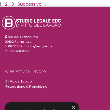
1
2
3
Successivo
→
Via dei Gracchi 123
00192 Roma Italy
T. 06.3232914
|
info@edg.legal
P.I. 09540191005
Aree Attività Lavoro
Diritto del Lavoro
Ristorazione & Franchising
×
Aree Attività Civile