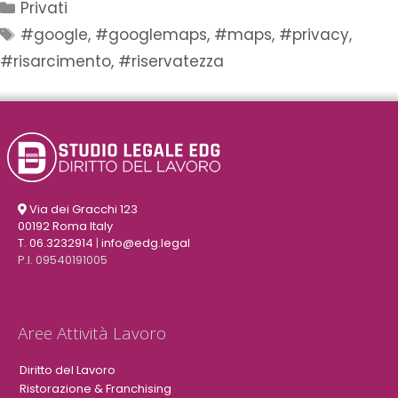
Privati
#google
,
#googlemaps
,
#maps
,
#privacy
,
#risarcimento
,
#riservatezza
Via dei Gracchi 123
00192 Roma Italy
T. 06.3232914
|
info@edg.legal
P.I. 09540191005
Aree Attività Lavoro
Diritto del Lavoro
Ristorazione & Franchising