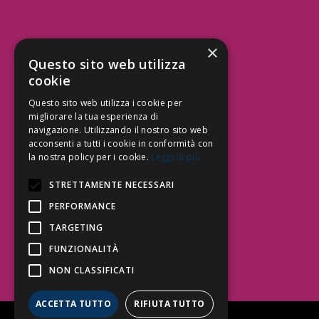
×
Aree Attività Civile
Questo sito web utilizza
cookie
Tutele del Credito
Responsabilità Civile
Questo sito web utilizza i cookie per
Contrattualistica
migliorare la tua esperienza di
navigazione. Utilizzando il nostro sito web
acconsenti a tutti i cookie in conformità con
la nostra policy per i cookie.
Leggi di più
Be Social | Follow Us
STRETTAMENTE NECESSARI
PERFORMANCE
TARGETING
Segui lo Studio EDG sui social.
Invia messaggio
FUNZIONALITÀ
T. 06.3232914
NON CLASSIFICATI
info@edg.legal
ACCETTA TUTTO
RIFIUTA TUTTO
Privacy Policy
|
Cookie Policy