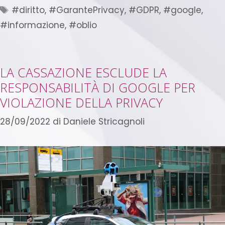
#diritto
,
#GarantePrivacy
,
#GDPR
,
#google
,
#informazione
,
#oblio
LA CASSAZIONE ESCLUDE LA
RESPONSABILITÀ DI GOOGLE PER
VIOLAZIONE DELLA PRIVACY
28/09/2022
di
Daniele Stricagnoli