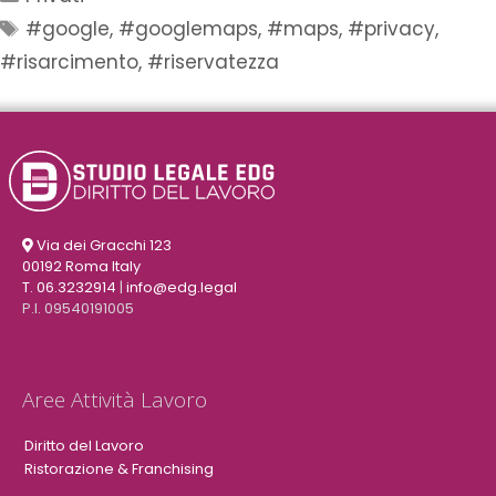
#google
,
#googlemaps
,
#maps
,
#privacy
,
#risarcimento
,
#riservatezza
Via dei Gracchi 123
00192 Roma Italy
T. 06.3232914
|
info@edg.legal
P.I. 09540191005
Aree Attività Lavoro
Diritto del Lavoro
Ristorazione & Franchising