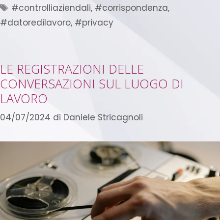
#controlliaziendali
,
#corrispondenza
,
#datoredilavoro
,
#privacy
LE REGISTRAZIONI DELLE
CONVERSAZIONI SUL LUOGO DI
LAVORO
04/07/2024
di
Daniele Stricagnoli