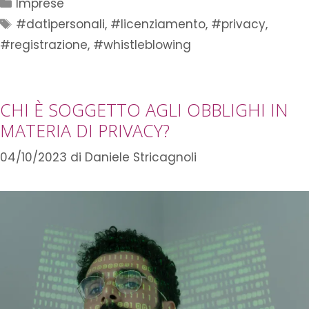
Imprese
#datipersonali
,
#licenziamento
,
#privacy
,
#registrazione
,
#whistleblowing
CHI È SOGGETTO AGLI OBBLIGHI IN
MATERIA DI PRIVACY?
04/10/2023
di
Daniele Stricagnoli