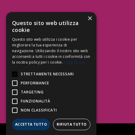
×
Aree Attività Civile
Questo sito web utilizza
cookie
Tutele del Credito
Responsabilità Civile
Questo sito web utilizza i cookie per
Contrattualistica
migliorare la tua esperienza di
navigazione. Utilizzando il nostro sito web
acconsenti a tutti i cookie in conformità con
la nostra policy per i cookie.
Leggi di più
Be Social | Follow Us
STRETTAMENTE NECESSARI
PERFORMANCE
TARGETING
Segui lo Studio EDG sui social.
Invia messaggio
FUNZIONALITÀ
T. 06.3232914
NON CLASSIFICATI
info@edg.legal
ACCETTA TUTTO
RIFIUTA TUTTO
Privacy Policy
|
Cookie Policy