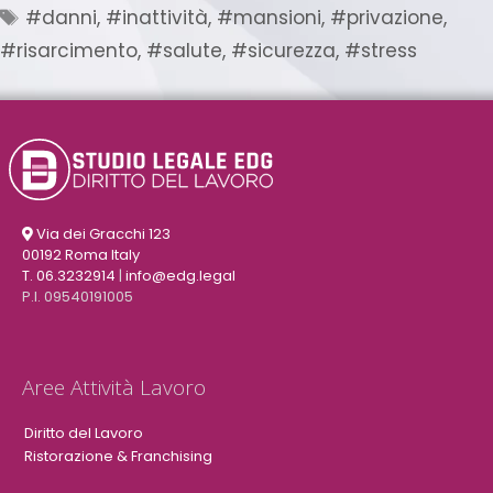
#danni
,
#inattività
,
#mansioni
,
#privazione
,
#risarcimento
,
#salute
,
#sicurezza
,
#stress
Via dei Gracchi 123
00192 Roma Italy
T. 06.3232914
|
info@edg.legal
P.I. 09540191005
Aree Attività Lavoro
Diritto del Lavoro
Ristorazione & Franchising