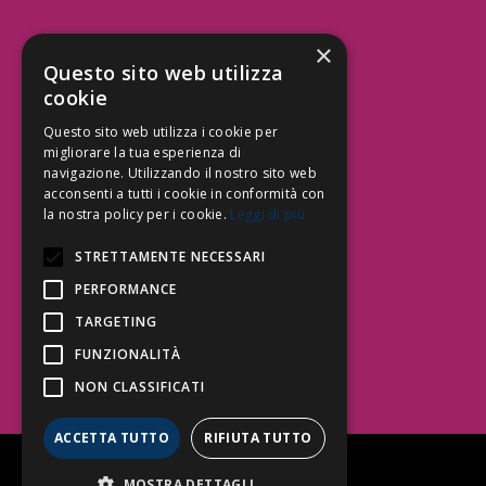
×
Aree Attività Civile
Questo sito web utilizza
cookie
Tutele del Credito
Responsabilità Civile
Questo sito web utilizza i cookie per
Contrattualistica
migliorare la tua esperienza di
navigazione. Utilizzando il nostro sito web
acconsenti a tutti i cookie in conformità con
la nostra policy per i cookie.
Leggi di più
Be Social | Follow Us
STRETTAMENTE NECESSARI
PERFORMANCE
TARGETING
Segui lo Studio EDG sui social.
Invia messaggio
FUNZIONALITÀ
T. 06.3232914
NON CLASSIFICATI
info@edg.legal
ACCETTA TUTTO
RIFIUTA TUTTO
Privacy Policy
|
Cookie Policy
MOSTRA DETTAGLI